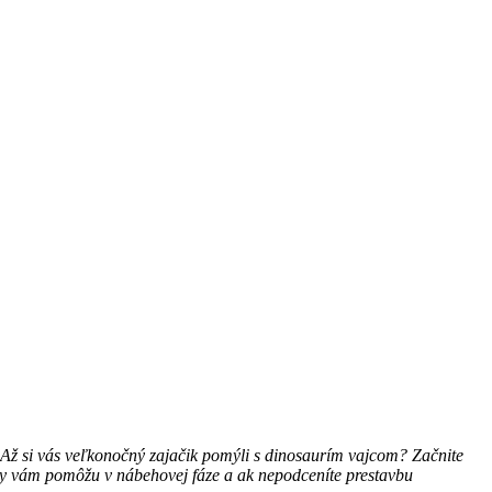
? Až si vás veľkonočný zajačik pomýli s dinosaurím vajcom? Začnite
nky vám pomôžu v nábehovej fáze a ak nepodceníte prestavbu