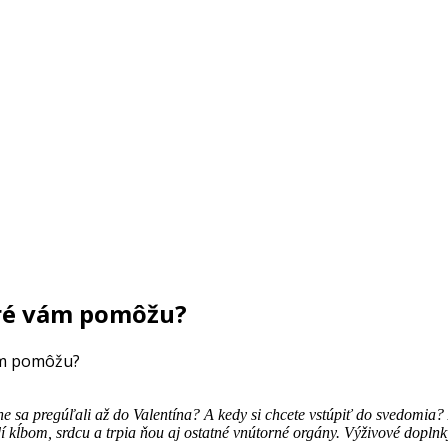
oré vám pomôžu?
ám pomôžu?
ne sa pregúľali až do Valentína? A kedy si chcete vstúpiť do svedomia
dí kĺbom, srdcu a trpia ňou aj ostatné vnútorné orgány. Výživové dopl