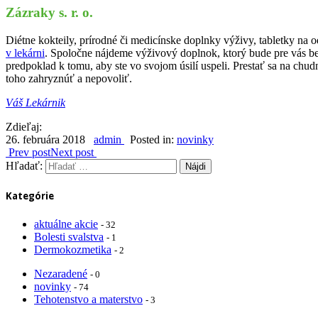
Zázraky s. r. o.
Diétne kokteily, prírodné či medicínske doplnky výživy, tabletky na
v lekárni
. Spoločne nájdeme výživový doplnok, ktorý bude pre vás bez
predpoklad k tomu, aby ste vo svojom úsilí uspeli. Prestať sa na ch
toho zahryznúť a nepovoliť.
Váš Lekárnik
Zdieľaj:
26. februára 2018
admin
Posted in:
novinky
Prev post
Next post
Hľadať:
Kategórie
aktuálne akcie
- 32
Bolesti svalstva
- 1
Dermokozmetika
- 2
Nezaradené
- 0
novinky
- 74
Tehotenstvo a materstvo
- 3