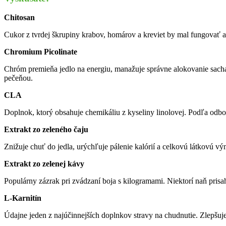
Chitosan
Cukor z tvrdej škrupiny krabov, homárov a kreviet by mal fungovať ako
Chromium Picolinate
Chróm premieňa jedlo na energiu, manažuje správne alokovanie sachari
pečeňou.
CLA
Doplnok, ktorý obsahuje chemikáliu z kyseliny linolovej. Podľa odbor
Extrakt zo zeleného čaju
Znižuje chuť do jedla, urýchľuje pálenie kalórií a celkovú látkovú v
Extrakt zo zelenej kávy
Populárny zázrak pri zvádzaní boja s kilogramami. Niektorí naň prisaha
L-Karnitín
Údajne jeden z najúčinnejších doplnkov stravy na chudnutie. Zlepšuje