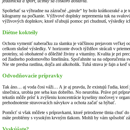
jedálnička a šport, účinky sa čoskoro dostavia.
Spoliehať sa výhradne na zázračné „pirule“ by bolo krátkozraké a je 
kilogramy na počkanie. Výživové doplnky nepremenia tuk na svalovú hm
výživových doplnkov, ktoré sľubujú pomoc pri chudnutí, výsledky ich t
Diétne kokteily
Ochota vymeniť naberačku za slamku je väčšinou prejavom veľkej odho
celkom slušné výsledky. V horizonte dvoch týždňov strácali v priemer
proteíny, sú obohatené o dôležité živiny a vitamíny. Kvalita je pri p
od žiadneho podomového šmelinára. Spoľahnite sa na odporučenia sv
Nie ste predsa rastlina, dojča ani alkoholik. Tuhá strava je fajn a ke
Odvodňovacie prípravky
Tak áno… aj voda čosi váži… A je aj pravda, že existujú ľudia, ktorí 
slnečnica, urobia pre seba kus dobrého. No neurobia. Práve pri príp
tekutín môže prísť k zvýšeniu koncentrácie kyseliny močovej v org
prehodnotenie stravovacích návykov a ochota začať sa hýbať.
Pomôcť si však môžete s prípravkami, ktoré prirodzene tlmia chuť do 
máte problémy s vysokým krvným tlakom. Mohli by vám spôsobiť záv
Vyskúšate?