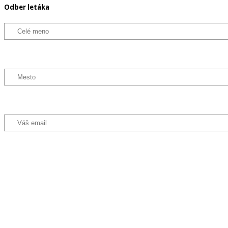
Odber letáka
Označte, aký typ noviniek chcete odoberať
Všetko
Produkty pre deti
Dermokozmetika