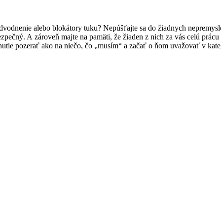
 odvodnenie alebo blokátory tuku? Nepúšťajte sa do žiadnych nepremysl
pečný. A zároveň majte na pamäti, že žiaden z nich za vás celú prácu n
udnutie pozerať ako na niečo, čo „musím“ a začať o ňom uvažovať v kat