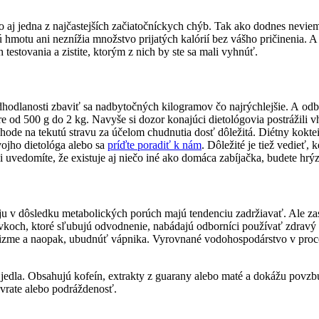
to aj jedna z najčastejších začiatočníckych chýb. Tak ako dodnes nevi
otu ani neznížia množstvo prijatých kalórií bez vášho pričinenia. A nie
estovania a zistite, ktorým z nich by ste sa mali vyhnúť.
dlanosti zbaviť sa nadbytočných kilogramov čo najrýchlejšie. A odborn
e od 500 g do 2 kg. Navyše si dozor konajúci dietológovia postrážili 
rechode na tekutú stravu za účelom chudnutia dosť dôležitá. Diétny kok
ojho dietológa alebo sa
príďte poradiť k nám
. Dôležité je tiež vedieť,
ď si uvedomíte, že existuje aj niečo iné ako domáca zabíjačka, budete hr
ju v dôsledku metabolických porúch majú tendenciu zadržiavať. Ale zasa
ravkoch, ktoré sľubujú odvodnenie, nabádajú odborníci používať zdrav
anizme a naopak, ubudnúť vápnika. Vyrovnané vodohospodárstvo v proc
jedla. Obsahujú kofeín, extrakty z guarany alebo maté a dokážu povzbu
rate alebo podráždenosť.