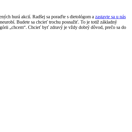
ených hurá akcií. Radšej sa poraďte s dietológom a
zastavte sa u nás
eurobí. Budete sa chcieť trochu posnažiť. To je totiž základný
egórii „chcem“. Chcieť byť zdravý je vždy dobrý dôvod, prečo sa do