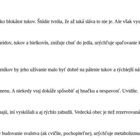
 blokátor tukov. Štúdie tvrdia, že až taká sláva to nie je. Ale však v
dov, tukov a bielkovín, znižuje chuť do jedla, urýchľuje spaľovanie k
níkov by jeho užívanie malo byť dobré na pálenie tukov a rýchlejší nás
ýmenu. A niekedy vraj dokáže spôsobiť aj hnačku a nespavosť. Uvidíte.
jú, iní vyskúšali a aj rýchlo zabudli. Vedecká obec je tiež rezervovaná
 budovanie svalstva (ak cvičíte, pochopiteľne), urýchľuje metabolizmus