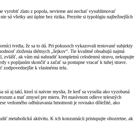
eme vyrobiť zlato z popola, nevieme ani nechať vysublimovať
 sú všetky ani úplne bez rizika. Prezrite si typológiu najbežnejších
íci tvrdia, že sa to dá. Pri pokusoch vykazovali testované subjekty
vhodnosť zloženia diétnych „šejkov“. Tie kvalitné obsahujú najmä
teil, zvlášť, ak vám má nahradiť kompletnú celodennú stravu, nekupujte
 kedy s popíjaním skončiť a začať sa postupne vracať k tuhej strave.
ýzť zodpovednejšie k vlastnému telu.
 sú aj takí, ktorí si naivne myslia, že keď sa vysušia ako vyzobaná
ý rozum a mať zmysel pre mieru. Pri masívnom odleve telesných
ese vedomého odbúravania hmotnosti je rovnako dôležité, ako
diť metabolickú aktivitu. K ich konzumácii pristupujte obozretne, ak