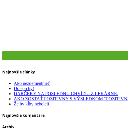
Celiakia
Dentálna hygiena
Zdravotná obuv
Najnovšie články
Ako nezdementnieť
Do sprchy!
DARČEKY NA POSLEDNÚ CHVÍĽU. Z LEKÁRNE.
AKO ZOSTAŤ POZITÍVNY S VÝSLEDKOM “POZITÍVN
Že by kĺby neboleli
Najnovšie komentáre
Archív